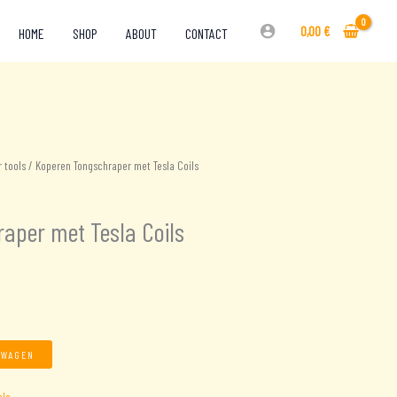
0,00
€
HOME
SHOP
ABOUT
CONTACT
 tools
/ Koperen Tongschraper met Tesla Coils
aper met Tesla Coils
LWAGEN
ols