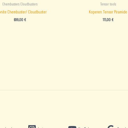
Chembusters Cloudbusters
Tensor tools
nite Chembuster/ Cloudbuster
Koperen Tensor Piramide
699,00
€
111,00
€