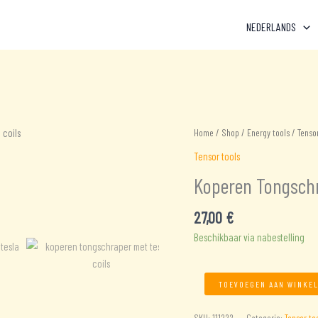
NEDERLANDS
Home
/
Shop
/
Energy tools
/
Tensor
Tensor tools
Koperen Tongschr
27,00
€
Beschikbaar via nabestelling
Koperen
TOEVOEGEN AAN WINKE
Tongschraper
met
SKU:
111222
Categorie:
Tensor to