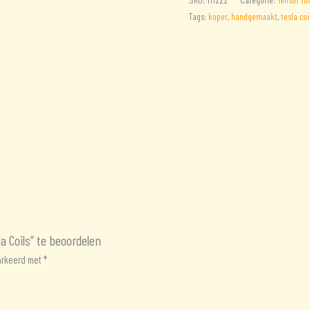
Tesla
Tags:
koper
,
handgemaakt
,
tesla coi
Coils
aantal
 Coils” te beoordelen
markeerd met
*