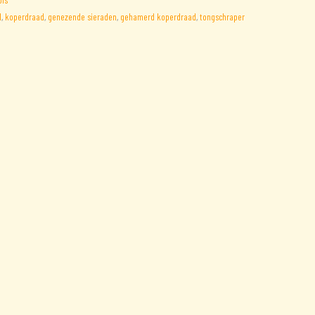
l
,
koperdraad
,
genezende sieraden
,
gehamerd koperdraad
,
tongschraper