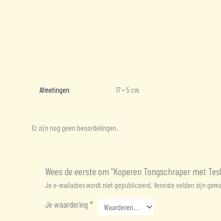
Aanvullende informatie
Beoordelingen (0)
Afmetingen
17 × 5 cm
Er zijn nog geen beoordelingen.
Wees de eerste om “Koperen Tongschraper met Tesla
Je e-mailadres wordt niet gepubliceerd.
Vereiste velden zijn ge
Je waardering
*