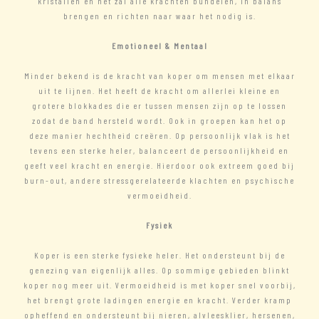
kristallen en het zal alle krachten bundelen, in balans
brengen en richten naar waar het nodig is.
Emotioneel & Mentaal
Minder bekend is de kracht van koper om mensen met elkaar
uit te lijnen. Het heeft de kracht om allerlei kleine en
grotere blokkades die er tussen mensen zijn op te lossen
zodat de band hersteld wordt. Ook in groepen kan het op
deze manier hechtheid creëren. Op persoonlijk vlak is het
tevens een sterke heler, balanceert de persoonlijkheid en
geeft veel kracht en energie. Hierdoor ook extreem goed bij
burn-out, andere stressgerelateerde klachten en psychische
vermoeidheid.
Fysiek
Koper is een sterke fysieke heler. Het ondersteunt bij de
genezing van eigenlijk alles. Op sommige gebieden blinkt
koper nog meer uit. Vermoeidheid is met koper snel voorbij,
het brengt grote ladingen energie en kracht. Verder kramp
opheffend en ondersteunt bij nieren, alvleesklier, hersenen,