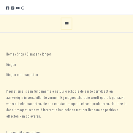
Ga
naar
de
inhoud
Home
/
Shop
/
Sieraden
/ Ringen
Ringen
Ringen met magneten
Magnetisme is een fundamentele natuurkracht die de aarde beïnvloedt en
aanwezig is in verschillende vormen. Bij magneettherapie wordt gebruik gemaakt
van statische magneten, die een constant magnetisch veld produceren. Het idee is
dat dit magnetische veld interactie kan hebben met het lichaam en positieve
effecten kan opleveren.
Lichamelijke voordelen: