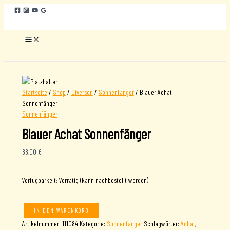
Zum
Inhalt
springen
Startseite
/
Shop
/
Diversen
/
Sonnenfänger
/ Blauer Achat
Sonnenfänger
Sonnenfänger
Blauer Achat Sonnenfänger
88,00
€
Verfügbarkeit:
Vorrätig (kann nachbestellt werden)
IN DEN WARENKORB
Blauer
Artikelnummer:
111084
Kategorie:
Sonnenfänger
Schlagwörter:
Achat
,
Achat