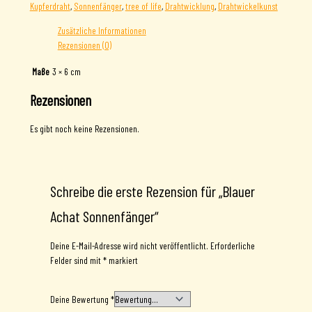
Kupferdraht
,
Sonnenfänger
,
tree of life
,
Drahtwicklung
,
Drahtwickelkunst
Sonnenfänger
Menge
Zusätzliche Informationen
Rezensionen (0)
Maße
3 × 6 cm
Rezensionen
Es gibt noch keine Rezensionen.
Schreibe die erste Rezension für „Blauer
Achat Sonnenfänger“
Deine E-Mail-Adresse wird nicht veröffentlicht.
Erforderliche
Felder sind mit
*
markiert
Deine Bewertung
*