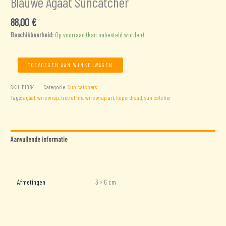
Blauwe Agaat Suncatcher
88,00
€
Beschikbaarheid:
Op voorraad (kan nabesteld worden)
Blauwe
TOEVOEGEN AAN WINKELWAGEN
Agaat
Suncatcher
SKU:
111084
Categorie:
Sun catchers
aantal
Tags:
agaat
,
wire wrap
,
tree of life
,
wire wrap art
,
koperdraad
,
sun catcher
Aanvullende informatie
Beoordelingen (0)
Afmetingen
3 × 6 cm