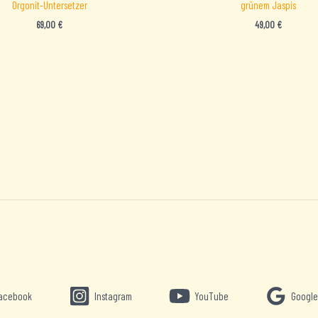
Orgonit-Untersetzer
grünem Jaspis
69,00
€
49,00
€
acebook
Instagram
YouTube
Google