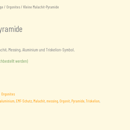
ge
/
Orgonites
/ Kleine Malachit-Pyramide
Pyramide
chit, Messing, Aluminium und Triskelion-Symbol.
chbestellt werden)
:
Orgonites
aluminium
,
EMF-Schutz
,
Malachit
,
messing
,
Orgonit
,
Pyramide
,
Triskelion
,