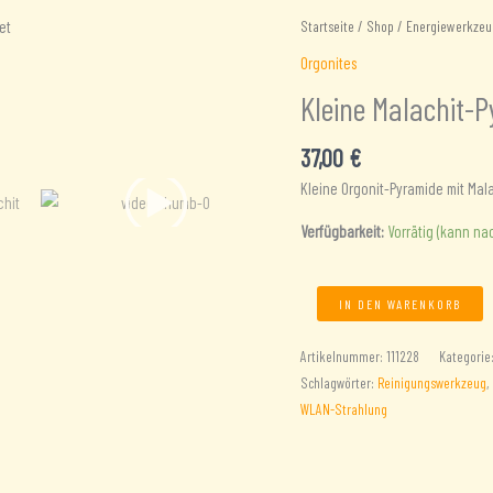
Startseite
/
Shop
/
Energiewerkzeu
Orgonites
Kleine Malachit-
37,00
€
Kleine Orgonit-Pyramide mit Mala
Verfügbarkeit:
Vorrätig (kann na
Kleine
IN DEN WARENKORB
Malachit-
Pyramide
Artikelnummer:
111228
Kategorie
Menge
Schlagwörter:
Reinigungswerkzeug
,
WLAN-Strahlung