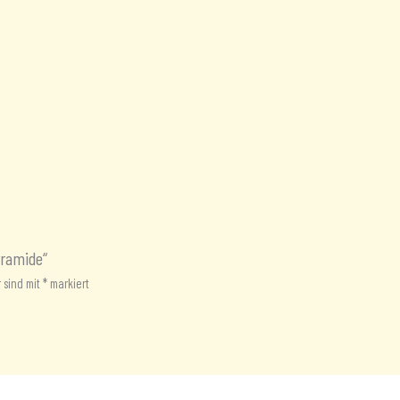
yramide“
r sind mit
*
markiert