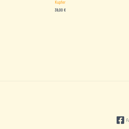
Kupfer
39,00
€
F