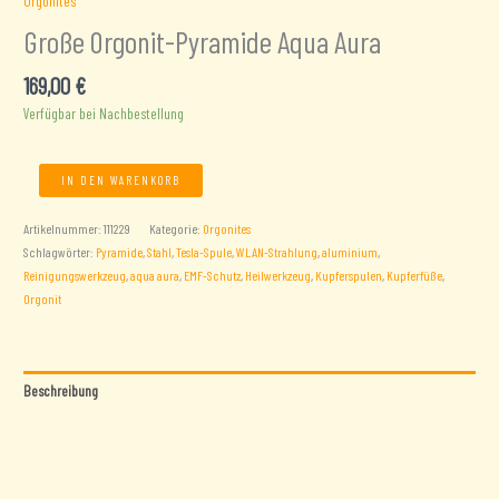
Orgonites
Große Orgonit-Pyramide Aqua Aura
169,00
€
Verfügbar bei Nachbestellung
Große
IN DEN WARENKORB
Orgonit-
Pyramide
Artikelnummer:
111229
Kategorie:
Orgonites
Aqua
Schlagwörter:
Pyramide
,
Stahl
,
Tesla-Spule
,
WLAN-Strahlung
,
aluminium
,
Aura
Reinigungswerkzeug
,
aqua aura
,
EMF-Schutz
,
Heilwerkzeug
,
Kupferspulen
,
Kupferfüße
,
Menge
Orgonit
Beschreibung
Zusätzliche Informationen
Rezensionen (0)