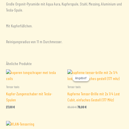
Große Orgonit-Pyramide mit Aqua Aura, Kupferspule, Stahl, Messing, Aluminium und
Tesla-Spule.
Mit Kupferfüßchen.
Reinigungsradius von 11 m Durchmesser.
Ähnliche Produkte
Angebot!
Angebot!
Tensor tools
Tensor tools
Kupfer-Zungenschaber mit Tesla-
Kupferne Tensor-Brille mit 2x 1/4 Lost
Spulen
Cubit, einfaches Gestell (177 MHz)
Ursprünglicher
Aktueller
27,00
€
89,00
€
79,00
€
Preis
Preis
war:
ist:
89,00 €
79,00 €.