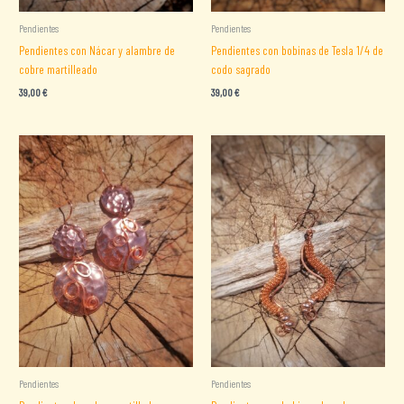
Pendientes
Pendientes
Pendientes con Nácar y alambre de
Pendientes con bobinas de Tesla 1/4 de
cobre martilleado
codo sagrado
39,00
€
39,00
€
Pendientes
Pendientes