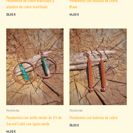
Pendientes de cobre martillado y
Pendientes con bobinas de cobre,
alambre de cobre martillado
Wave
39,00
€
44,00
€
Pendientes
Pendientes
Pendientes con anillo tensor de 1/4 de
Pendientes con bobinas de cobre
Sacred Cubit con ágata verde
39,00
€
44,00
€