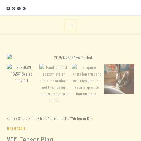
Ga
naar
de
inhoud
Home
/
Shop
/
Energy tools
/
Tensor tools
/ Wifi Tensor Ring
Tensor tools
Wifi Tensor Ring