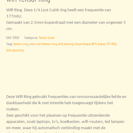
Wifi Ring. Deze 1/4 Lost Cubit ring heeft een frequentie van
177mhz.
Gemaakt van 2,5mm koperdraad met een diameter van ongeveer 5
cm.
SKU:
111123
Categorie:
Tensor tools
Tags:
tensor ring
,
lost cubit tensor ring
,
wifi straling
,
koperdraad
,
99% koper
,
177 MHz
,
slim spurling
Beschrijving
Beoordelingen (0)
Deze Wifi Ring gebruikt frequenties van onvoorwaardelijke liefde en
dankbaarheid die ik met intentie heb toegevoegd tijdens het
maken.
Zeer geschikt voor het plaatsen op frequentie uitzendende
apparaten, zoals laptops, tv’s, koelkasten, wifi-routers, led lampen
en meer, waar hij automatisch verbinding maakt met de