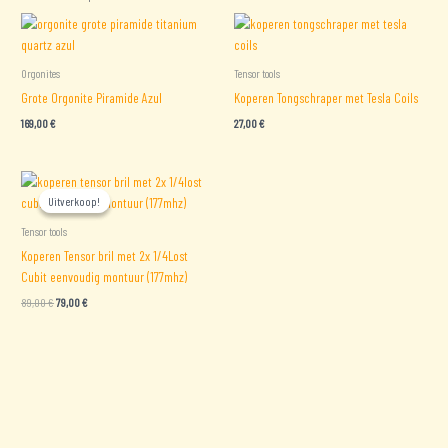
Orgonites
Tensor tools
Grote Orgonite Piramide Azul
Koperen Tongschraper met Tesla Coils
169,00
€
27,00
€
Uitverkoop!
Uitverkoop!
Tensor tools
Koperen Tensor bril met 2x 1/4Lost
Cubit eenvoudig montuur (177mhz)
Oorspronkelijke
Huidige
89,00
€
79,00
€
prijs
prijs
was:
is:
89,00 €.
79,00 €.