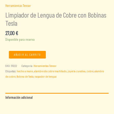
Herramientas Tensor
Limpiador de Lengua de Cobre con Bobinas
Tesla
27,00
€
Disponible para reserva
Limpiador
AÑADIR AL CARRITO
de
Lengua
SKU:
111222
Categoría:
Herramientas Tensor
de
Etiquetas:
hecho a mano
,
alambre de cobre martillado
,
joyería curativa
,
cobre
,
alambre
Cobre
de cobre
,
Bobina de Tesla
,
raspador de lengua
con
Bobinas
Tesla
cantidad
Información adicional
Valoraciones (0)