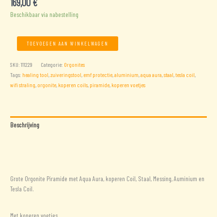
169,00
€
Beschikbaar via nabestelling
Grote
TOEVOEGEN AAN WINKELWAGEN
Orgonite
Piramide
SKU:
111229
Categorie:
Orgonites
Aqua
Tags:
healing tool
,
zuiveringstool
,
emf protectie
,
aluminium
,
aqua aura
,
staal
,
tesla coil
,
Aura
wifi straling
,
orgonite
,
koperen coils
,
piramide
,
koperen voetjes
aantal
Beschrijving
Aanvullende informatie
Beoordelingen (0)
Grote Orgonite Piramide met Aqua Aura, koperen Coil, Staal, Messing, Auminium en
Tesla Coil.
Met koperen voetjes.