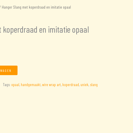
 Hanger Slang met koperdraad en imitatie opaal
 koperdraad en imitatie opaal
LWAGEN
Tags:
opaal
,
handgemaakt
,
wire wrap art
,
koperdraad
,
uniek
,
slang