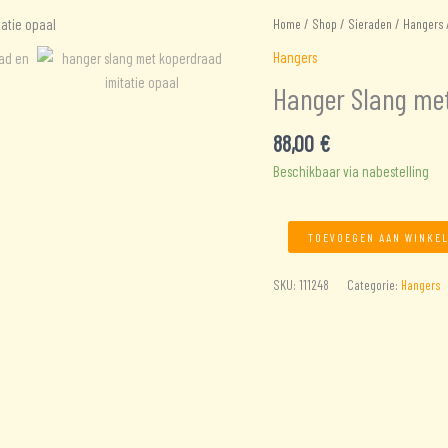
Home
/
Shop
/
Sieraden
/
Hangers
/
Hangers
Hanger Slang met
88,00
€
Beschikbaar via nabestelling
Hanger
TOEVOEGEN AAN WINKE
Slang
met
SKU:
111248
Categorie:
Hangers
koperdraad
en
imitatie
opaal
aantal