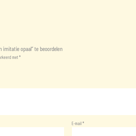
imitatie opaal” te beoordelen
markeerd met
*
E-mail
*