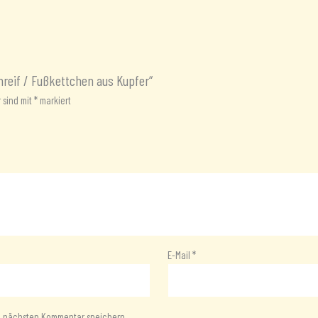
mreif / Fußkettchen aus Kupfer“
r sind mit
*
markiert
E-Mail
*
en nächsten Kommentar speichern.