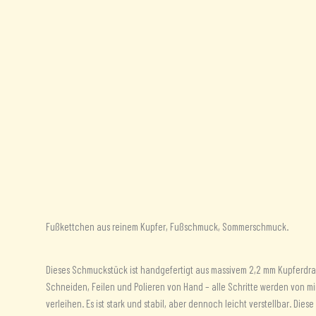
Beschreibung
Rezensionen (0)
Fußkettchen aus reinem Kupfer, Fußschmuck, Sommerschmuck.
Dieses Schmuckstück ist handgefertigt aus massivem 2,2 mm Kupferdra
Schneiden, Feilen und Polieren von Hand – alle Schritte werden von m
verleihen. Es ist stark und stabil, aber dennoch leicht verstellbar. D