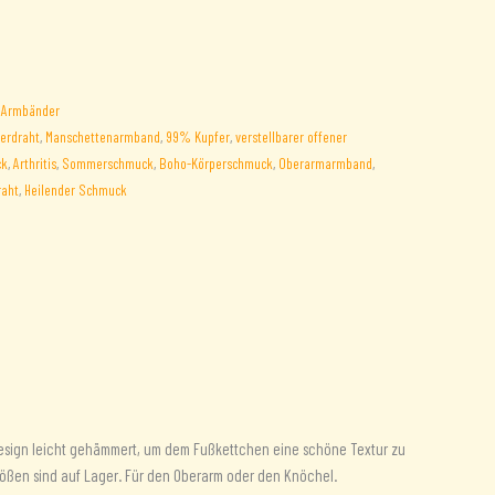
:
Armbänder
erdraht
,
Manschettenarmband
,
99% Kupfer
,
verstellbarer offener
ck
,
Arthritis
,
Sommerschmuck
,
Boho-Körperschmuck
,
Oberarmarmband
,
aht
,
Heilender Schmuck
 Design leicht gehämmert, um dem Fußkettchen eine schöne Textur zu
dgrößen sind auf Lager. Für den Oberarm oder den Knöchel.