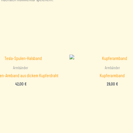
Armbänder
Armbänder
len-Armband aus dickem Kupferdraht
Kupferarmband
42,00
€
29,00
€