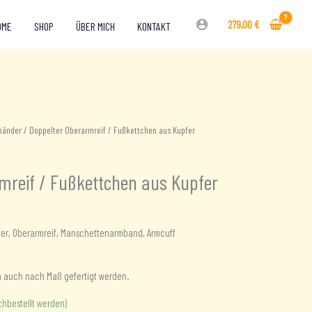
279,00
€
OME
SHOP
ÜBER MICH
KONTAKT
bänder
/ Doppelter Oberarmreif / Fußkettchen aus Kupfer
mreif / Fußkettchen aus Kupfer
er, Oberarmreif, Manschettenarmband, Armcuff
 auch nach Maß gefertigt werden.
chbestellt werden)