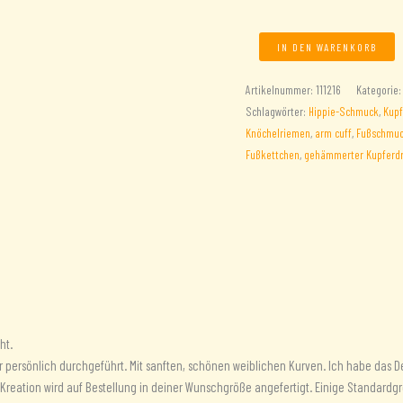
Doppelter
IN DEN WARENKORB
Oberarmreif
/
Artikelnummer:
111216
Kategorie
Fußkettchen
Schlagwörter:
Hippie-Schmuck
,
Kupf
aus
Knöchelriemen
,
arm cuff
,
Fußschmu
Kupfer
Fußkettchen
,
gehämmerter Kupferdr
Menge
ht.
ir persönlich durchgeführt. Mit sanften, schönen weiblichen Kurven. Ich habe das
iese Kreation wird auf Bestellung in deiner Wunschgröße angefertigt. Einige Standar