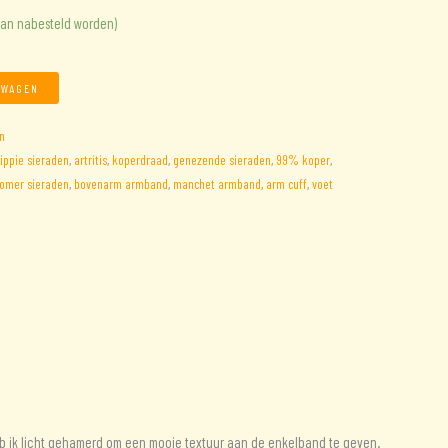
kan nabesteld worden)
LWAGEN
n
ippie sieraden
,
artritis
,
koperdraad
,
genezende sieraden
,
99% koper
,
omer sieraden
,
bovenarm armband
,
manchet armband
,
arm cuff
,
voet
eb ik licht gehamerd om een mooie textuur aan de enkelband te geven.