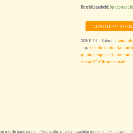
Beschikbaarheid:
Op voorraad (
Koperen
TOEVOEGEN AAN WINKE
dubbele
armband
SKU:
111216
Categorie:
Armbande
voor
Tags:
verstelbare open enkelband
,
h
de
gehamerd koperdraad
,
enkelband
,
z
bovenarm/
sieraad
,
BOHO lichaamssieraden
Enkelband
aantal
r mij met de hand gedaan. Met zachte, mooie vrouwelijke rondingen. Het ontwerp h