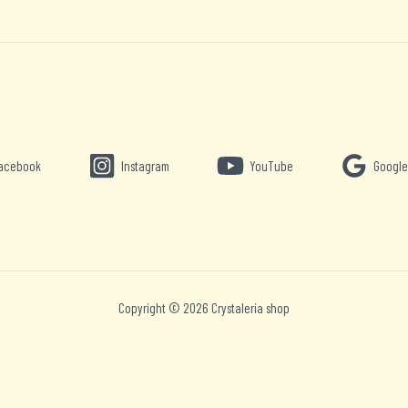
acebook
Instagram
YouTube
Google
Copyright © 2026 Crystaleria shop
Nederlands
English
Deutsch
Español