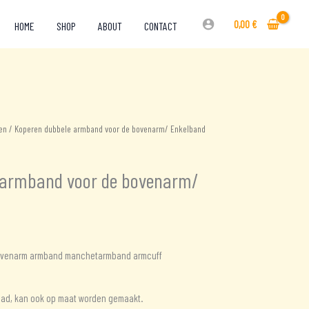
0,00
€
HOME
SHOP
ABOUT
CONTACT
en
/ Koperen dubbele armband voor de bovenarm/ Enkelband
 armband voor de bovenarm/
ovenarm armband manchetarmband armcuff
aad, kan ook op maat worden gemaakt.