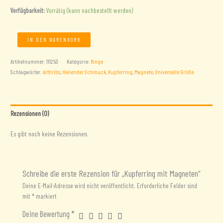
Verfügbarkeit:
Vorrätig (kann nachbestellt werden)
Kupferring
IN DEN WARENKORB
mit
Magneten
Artikelnummer:
111253
Kategorie:
Ringe
Menge
Schlagwörter:
Arthritis
,
Heilender Schmuck
,
Kupferring
,
Magnete
,
Universelle Größe
Rezensionen (0)
Es gibt noch keine Rezensionen.
Schreibe die erste Rezension für „Kupferring mit Magneten“
Deine E-Mail-Adresse wird nicht veröffentlicht.
Erforderliche Felder sind
mit
*
markiert
Deine Bewertung
*