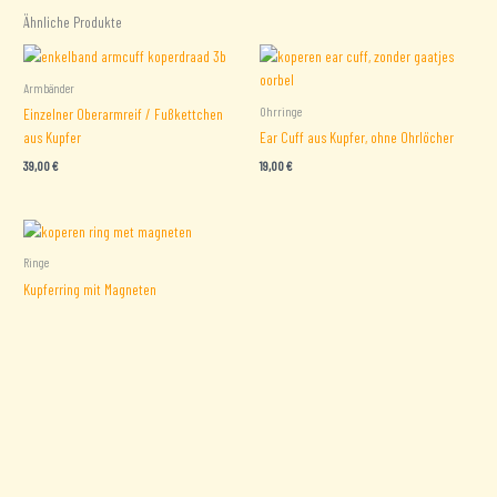
Ähnliche Produkte
Armbänder
Ohrringe
Einzelner Oberarmreif / Fußkettchen
aus Kupfer
Ear Cuff aus Kupfer, ohne Ohrlöcher
39,00
€
19,00
€
Ringe
Kupferring mit Magneten