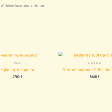
en nächsten Kommentar speichern.
Ringe
Armbänder
Kupferring mit Magneten
Einzelner Oberarmreif / Fußkettchen
27,00
€
39,00
€