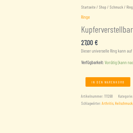
Startseite
/
Shop
/
Schmuck
/
Ring
Ringe
Kupferverstellba
27,00
€
Dieser universelle Ring kann au
Verfügbarkeit:
Vorrätig (kann na
Kupferverstellbarer
IN DEN WARENKORB
Ringmond
Menge
Artikelnummer:
111268
Kategorie
Schlagwörter:
Arthritis
,
Heilschmuck