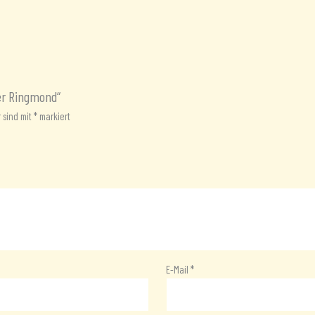
rer Ringmond“
r sind mit
*
markiert
E-Mail
*