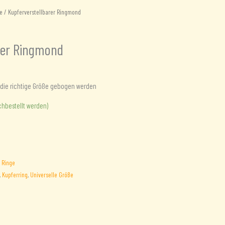
e
/ Kupferverstellbarer Ringmond
rer Ringmond
f die richtige Größe gebogen werden
chbestellt werden)
:
Ringe
,
Kupferring
,
Universelle Größe