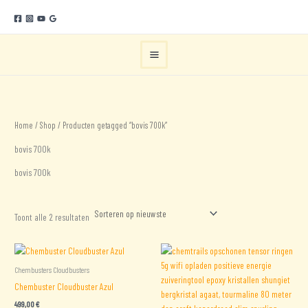
Ga
naar
de
inhoud
Home
/
Shop
/ Producten getagged “bovis 700k”
bovis 700k
bovis 700k
Gesorteerd
Toont alle 2 resultaten
op
nieuwste
Chembusters Cloudbusters
Chembuster Cloudbuster Azul
499,00
€