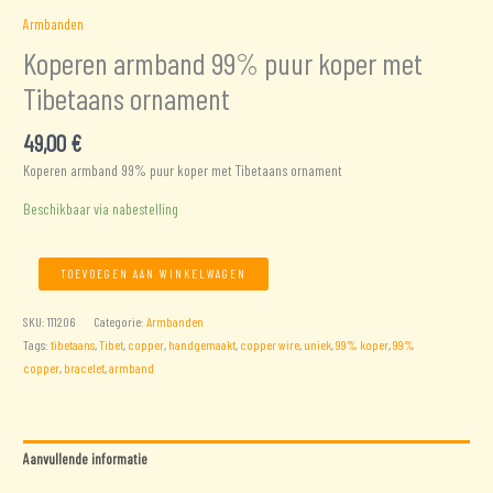
Armbanden
Koperen armband 99% puur koper met
Tibetaans ornament
49,00
€
Koperen armband 99% puur koper met Tibetaans ornament
Beschikbaar via nabestelling
Koperen
TOEVOEGEN AAN WINKELWAGEN
armband
99%
SKU:
111206
Categorie:
Armbanden
puur
Tags:
tibetaans
,
Tibet
,
copper
,
handgemaakt
,
copper wire
,
uniek
,
99% koper
,
99%
koper
copper
,
bracelet
,
armband
met
Tibetaans
ornament
aantal
Aanvullende informatie