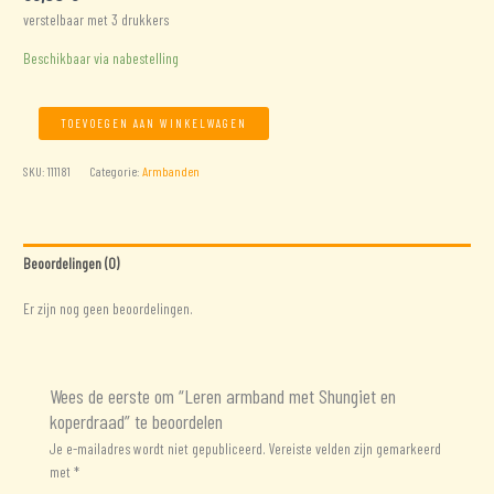
verstelbaar met 3 drukkers
Beschikbaar via nabestelling
Leren
TOEVOEGEN AAN WINKELWAGEN
armband
met
SKU:
111181
Categorie:
Armbanden
Shungiet
en
koperdraad
aantal
Beoordelingen (0)
Er zijn nog geen beoordelingen.
Wees de eerste om “Leren armband met Shungiet en
koperdraad” te beoordelen
Je e-mailadres wordt niet gepubliceerd.
Vereiste velden zijn gemarkeerd
met
*