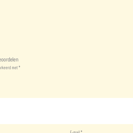
eoordelen
markeerd met
*
E-mail
*