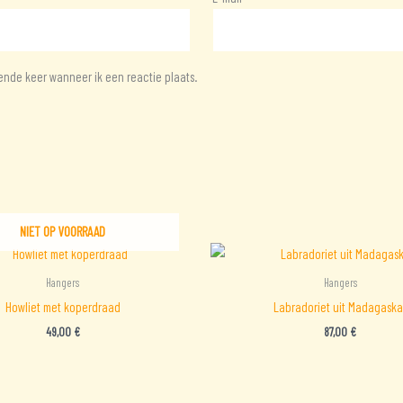
ende keer wanneer ik een reactie plaats.
NIET OP VOORRAAD
Hangers
Hangers
Howliet met koperdraad
Labradoriet uit Madagaska
49,00
€
87,00
€