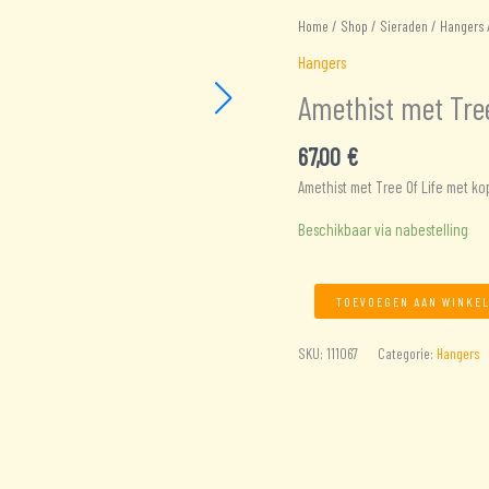
Home
/
Shop
/
Sieraden
/
Hangers
/
Hangers
Amethist met Tree
67,00
€
Amethist met Tree Of Life met k
Beschikbaar via nabestelling
Amethist
TOEVOEGEN AAN WINKE
met
Tree
SKU:
111067
Categorie:
Hangers
Of
Life
aantal