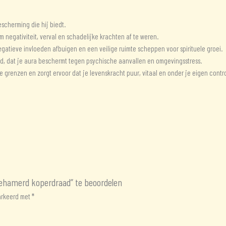
aantal
scherming die hij biedt.
negativiteit, verval en schadelijke krachten af ​​te weren.
atieve invloeden afbuigen en een veilige ruimte scheppen voor spirituele groei.
ld, dat je aura beschermt tegen psychische aanvallen en omgevingsstress.
 grenzen en zorgt ervoor dat je levenskracht puur, vitaal en onder je eigen control
ehamerd koperdraad” te beoordelen
markeerd met
*