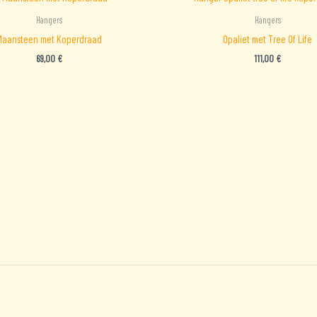
Hangers
Hangers
Maansteen met Koperdraad
Opaliet met Tree Of Life
69,00
€
111,00
€