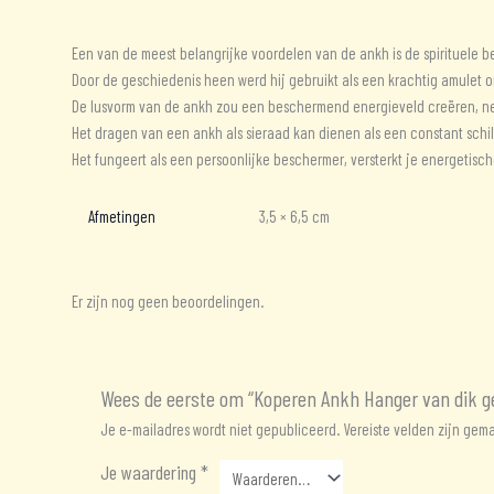
Beschrijving
Aanvullende informatie
Beoordelingen (0)
Een van de meest belangrijke voordelen van de ankh is de spirituele be
Door de geschiedenis heen werd hij gebruikt als een krachtig amulet om 
De lusvorm van de ankh zou een beschermend energieveld creëren, neg
Het dragen van een ankh als sieraad kan dienen als een constant schi
Het fungeert als een persoonlijke beschermer, versterkt je energetische
Afmetingen
3,5 × 6,5 cm
Er zijn nog geen beoordelingen.
Wees de eerste om “Koperen Ankh Hanger van dik g
Je e-mailadres wordt niet gepubliceerd.
Vereiste velden zijn ge
Je waardering
*