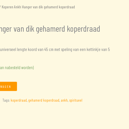
 Koperen Ankh Hanger van dik gehamerd koperdraad
nger van dik gehamerd koperdraad
niverseel lengte koord van 45 cm met speling van een kettinkje van 5
kan nabesteld worden)
LWAGEN
Tags:
koperdraad
,
gehamerd koperdraad
,
ankh
,
spiritueel