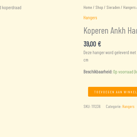
Home
/
Shop
/
Sieraden
/
Hangers
/
Hangers
Koperen Ankh Ha
39,00
€
Deze hanger word geleverd met u
cm
Beschikbaarheid:
Op voorraad (
Koperen
TOEVOEGEN AAN WINKE
Ankh
Hanger
SKU:
111236
Categorie:
Hangers
van
dik
gehamerd
koperdraad