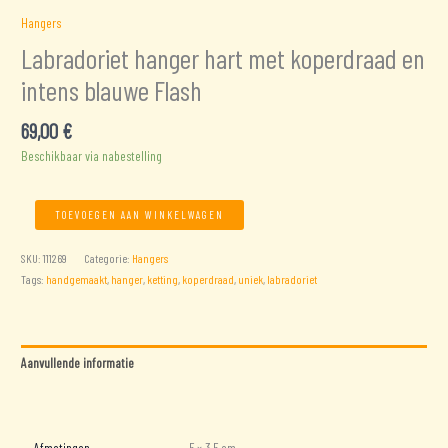
Hangers
Labradoriet hanger hart met koperdraad en
intens blauwe Flash
69,00
€
Beschikbaar via nabestelling
Labradoriet
TOEVOEGEN AAN WINKELWAGEN
hanger
hart
SKU:
111269
Categorie:
Hangers
met
Tags:
handgemaakt
,
hanger
,
ketting
,
koperdraad
,
uniek
,
labradoriet
koperdraad
en
intens
blauwe
Aanvullende informatie
Flash
Beoordelingen (0)
aantal
Afmetingen
5 × 3,5 cm