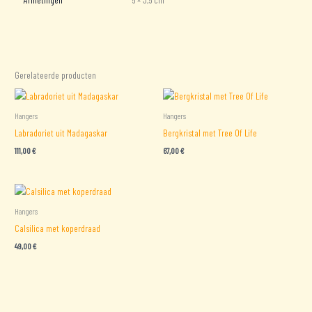
Gerelateerde producten
Hangers
Hangers
Labradoriet uit Madagaskar
Bergkristal met Tree Of Life
111,00
€
67,00
€
Hangers
Calsilica met koperdraad
49,00
€