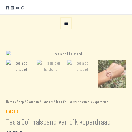
Ga
naar
de
inhoud
Home
/
Shop
/
Sieraden
/
Hangers
/ Tesla Coil halsband van dik koperdraad
Hangers
Tesla Coil halsband van dik koperdraad