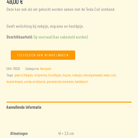
49,00
€
Deze kan ook als set gekocht worden samen met de Tesla Coil armband.
Geeft verlichting bij nekpijn, migraine en hoofdpijn.
Beschikbaarheid:
Op voorraad (kan nabesteld worden)
Tesla
TOEVOEGEN AAN WINKELWAGEN
Coil
halsband
SKU:
111231
Categorie:
Hangers
van
Tags:
gewrichtspijn
,
migraine
,
hoofdpijn
,
koper
,
nekpijn
,
handgemaakt
,
tesla coil
,
dik
koperdraad
,
uniek
,
armband
,
genezende sieraden
,
halsband
koperdraad
aantal
Aanvullende informatie
Beoordelingen (0)
Afmetingen
41 × 2,5 cm