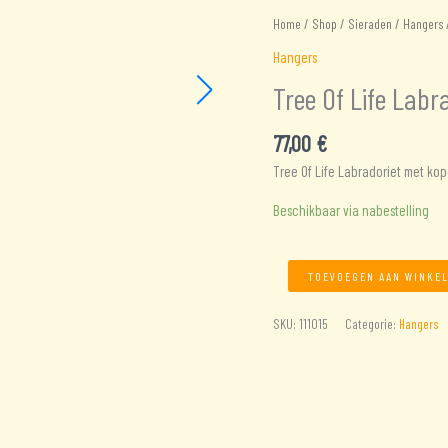
Home
/
Shop
/
Sieraden
/
Hangers
/
Hangers
Tree Of Life Labr
77,00
€
Tree Of Life Labradoriet met ko
Beschikbaar via nabestelling
Tree
TOEVOEGEN AAN WINKE
Of
Life
SKU:
111015
Categorie:
Hangers
Labradoriet
aantal