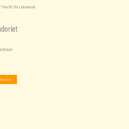
 Tree Of Life Labradoriet
adoriet
perdraad
LWAGEN