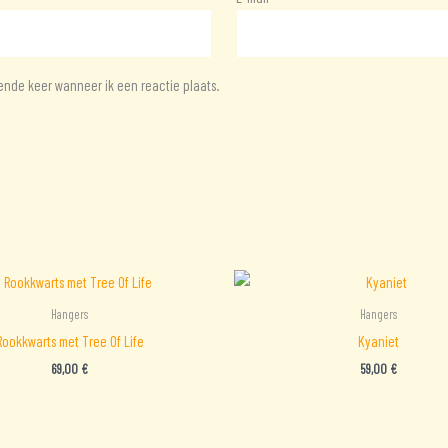
ende keer wanneer ik een reactie plaats.
Hangers
Hangers
Rookkwarts met Tree Of Life
Kyaniet
69,00
€
59,00
€