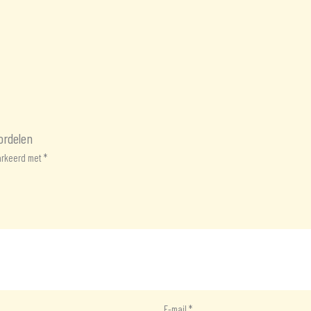
ordelen
markeerd met
*
E-mail
*