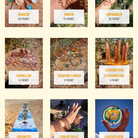
HANGERS
RINGEN
ARMBANDEN
139-PRODUCT
13-PRODUCT
38-PRODUCT
CHEMBUSTERS
OORBELLEN
TREASURE CORNER
CLOUDBUSTERS
14-PRODUCT
5-PRODUCT
3-PRODUCT
ORGONITES
TENSOR TOOLS
SUN CATCHERS