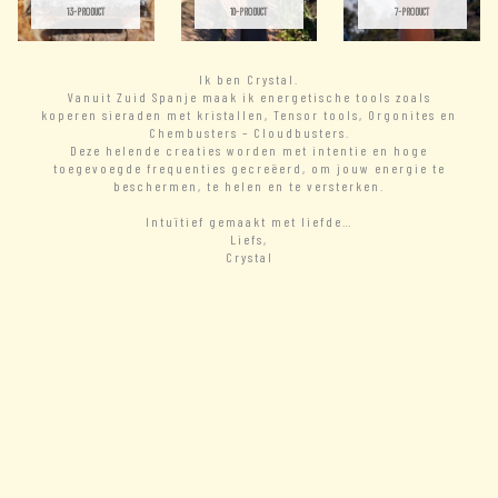
13-PRODUCT
10-PRODUCT
7-PRODUCT
Ik ben Crystal.
Vanuit Zuid Spanje maak ik energetische tools zoals
koperen sieraden met kristallen, Tensor tools, Orgonites en
Chembusters – Cloudbusters.
Deze helende creaties worden met intentie en hoge
toegevoegde frequenties gecreëerd, om jouw energie te
beschermen, te helen en te versterken.
Intuïtief gemaakt met liefde…
Liefs,
Crystal
– READ MORE
New Arrivals
– VIEW ALL
NIET OP VOORRAAD