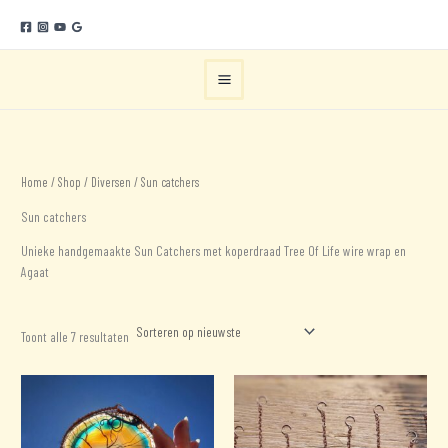
Ga
naar
de
inhoud
Home
/
Shop
/
Diversen
/ Sun catchers
Sun catchers
Unieke handgemaakte Sun Catchers met koperdraad Tree Of Life wire wrap en
Agaat
Gesorteerd
Toont alle 7 resultaten
op
nieuwste