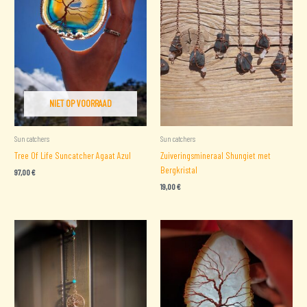
NIET OP VOORRAAD
Sun catchers
Sun catchers
Tree Of Life Suncatcher Agaat Azul
Zuiveringsmineraal Shungiet met
Bergkristal
97,00
€
19,00
€