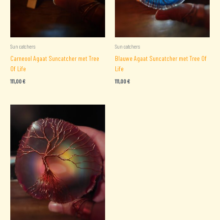
Sun catchers
Sun catchers
Carneool Agaat Suncatcher met Tree
Blauwe Agaat Suncatcher met Tree Of
Of Life
Life
111,00
€
111,00
€