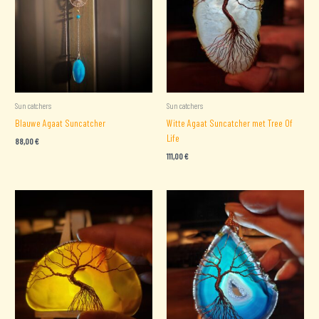
Sun catchers
Sun catchers
Blauwe Agaat Suncatcher
Witte Agaat Suncatcher met Tree Of
Life
88,00
€
111,00
€