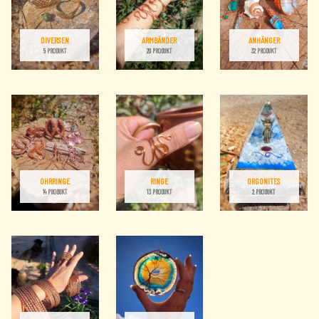
DIVERSEN
ARMBÄNDER
ANHÄNGER
5 PRODUKT
20 PRODUKT
32 PRODUKT
OHRRINGE
RINGE
ORGONITES
14 PRODUKT
13 PRODUKT
2 PRODUKT