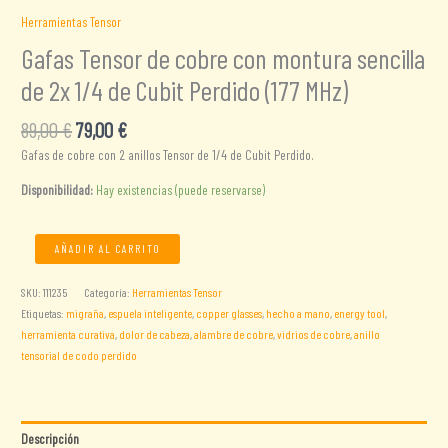
Herramientas Tensor
Gafas Tensor de cobre con montura sencilla
de 2x 1/4 de Cubit Perdido (177 MHz)
El
El
89,00
€
79,00
€
precio
precio
Gafas de cobre con 2 anillos Tensor de 1/4 de Cubit Perdido.
original
actual
era:
es:
Disponibilidad:
Hay existencias (puede reservarse)
89,00 €.
79,00 €.
Gafas
AÑADIR AL CARRITO
Tensor
de
SKU:
111235
Categoría:
Herramientas Tensor
cobre
Etiquetas:
migraña
,
espuela inteligente
,
copper glasses
,
hecho a mano
,
energy tool
,
con
herramienta curativa
,
dolor de cabeza
,
alambre de cobre
,
vidrios de cobre
,
anillo
montura
tensorial de codo perdido
sencilla
de
2x
1/4
Descripción