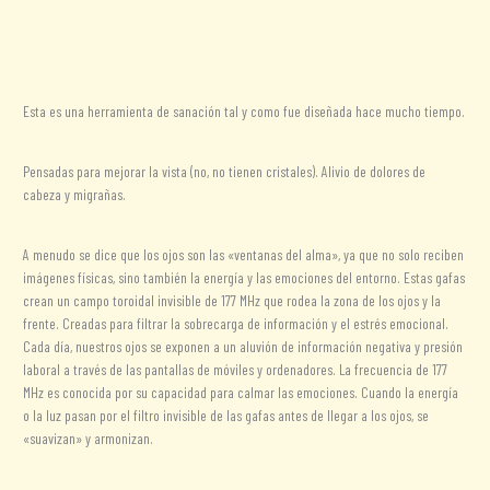
de
Información adicional
Cubit
Perdido
Valoraciones (0)
(177
MHz)
Esta es una herramienta de sanación tal y como fue diseñada hace mucho tiempo.
cantidad
Pensadas para mejorar la vista (no, no tienen cristales). Alivio de dolores de
cabeza y migrañas.
A menudo se dice que los ojos son las «ventanas del alma», ya que no solo reciben
imágenes físicas, sino también la energía y las emociones del entorno. Estas gafas
crean un campo toroidal invisible de 177 MHz que rodea la zona de los ojos y la
frente. Creadas para filtrar la sobrecarga de información y el estrés emocional.
Cada día, nuestros ojos se exponen a un aluvión de información negativa y presión
laboral a través de las pantallas de móviles y ordenadores. La frecuencia de 177
MHz es conocida por su capacidad para calmar las emociones. Cuando la energía
o la luz pasan por el filtro invisible de las gafas antes de llegar a los ojos, se
«suavizan» y armonizan.