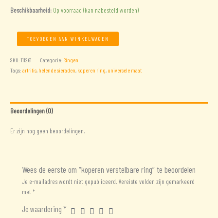
Beschikbaarheid:
Op voorraad (kan nabesteld worden)
koperen
TOEVOEGEN AAN WINKELWAGEN
verstelbare
ring
SKU:
111261
Categorie:
Ringen
aantal
Tags:
artritis
,
helende sieraden
,
koperen ring
,
universele maat
Beoordelingen (0)
Er zijn nog geen beoordelingen.
Wees de eerste om “koperen verstelbare ring” te beoordelen
Je e-mailadres wordt niet gepubliceerd.
Vereiste velden zijn gemarkeerd
met
*
Je waardering
*