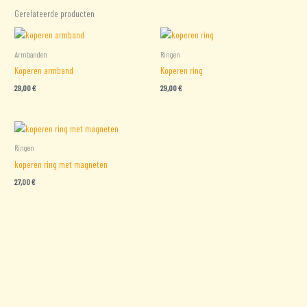
Gerelateerde producten
Armbanden
Ringen
Koperen armband
Koperen ring
29,00
€
29,00
€
Ringen
koperen ring met magneten
27,00
€