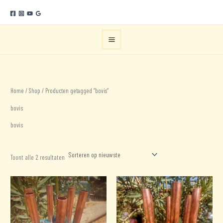
Ga
naar
de
inhoud
Home
/
Shop
/ Producten getagged “bovis”
bovis
bovis
Gesorteerd
Toont alle 2 resultaten
op
nieuwste