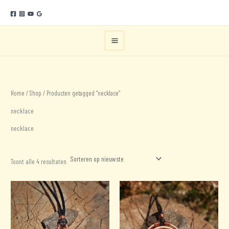
Ga
naar
de
inhoud
Home
/
Shop
/ Producten getagged “necklace”
necklace
necklace
Gesorteerd
Toont alle 4 resultaten
op
nieuwste