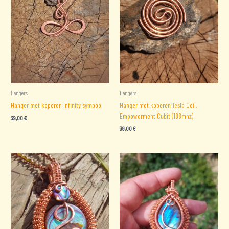
Hangers
Hangers
Hanger met koperen Infinity symbool
Hanger met koperen Tesla Coil,
Empowerment Cubit (188mhz)
39,00
€
39,00
€