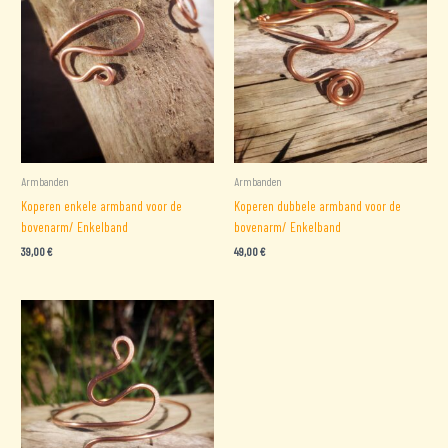
Armbanden
Armbanden
Koperen enkele armband voor de
Koperen dubbele armband voor de
bovenarm/ Enkelband
bovenarm/ Enkelband
39,00
€
49,00
€