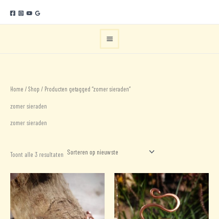
Ga
naar
de
inhoud
Home
/
Shop
/ Producten getagged “zomer sieraden”
zomer sieraden
zomer sieraden
Gesorteerd
Toont alle 3 resultaten
op
nieuwste