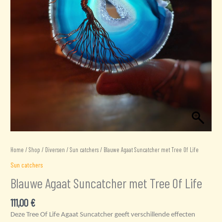
Home
/
Shop
/
Diversen
/
Sun catchers
/ Blauwe Agaat Suncatcher met Tree Of Life
Sun catchers
Blauwe Agaat Suncatcher met Tree Of Life
111,00
€
Deze Tree Of Life Agaat Suncatcher geeft verschillende effecten