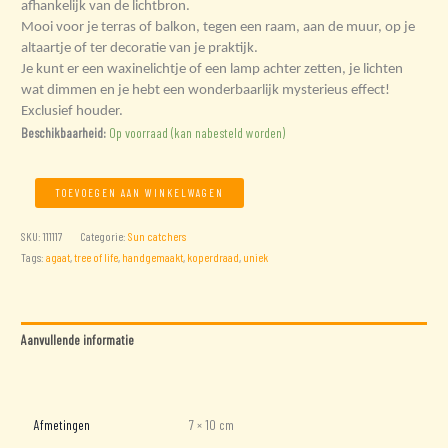
afhankelijk van de lichtbron.
Mooi voor je terras of balkon, tegen een raam, aan de muur, op je
altaartje of ter decoratie van je praktijk.
Je kunt er een waxinelichtje of een lamp achter zetten, je lichten
wat dimmen en je hebt een wonderbaarlijk mysterieus effect!
Exclusief houder.
Beschikbaarheid:
Op voorraad (kan nabesteld worden)
Blauwe
TOEVOEGEN AAN WINKELWAGEN
Agaat
Suncatcher
SKU:
111117
Categorie:
Sun catchers
met
Tags:
agaat
,
tree of life
,
handgemaakt
,
koperdraad
,
uniek
Tree
Of
Life
aantal
Aanvullende informatie
Beoordelingen (0)
Afmetingen
7 × 10 cm