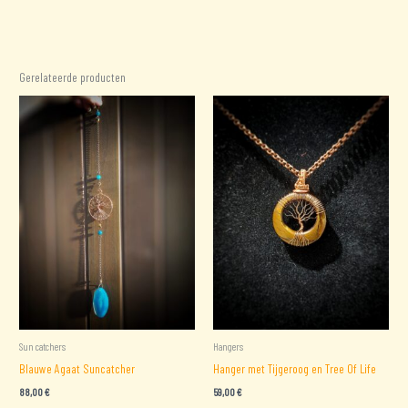
Gerelateerde producten
Sun catchers
Hangers
Blauwe Agaat Suncatcher
Hanger met Tijgeroog en Tree Of Life
88,00
€
59,00
€