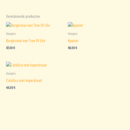
Gerelateerde producten
Hangers
Hangers
Bergkristal met Tree Of Life
Kyaniet
67,00
€
59,00
€
Hangers
Calsilica met koperdraad
49,00
€