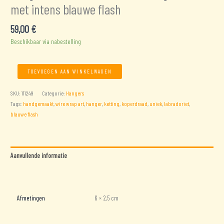
met intens blauwe flash
59,00
€
Beschikbaar via nabestelling
Hanger
TOEVOEGEN AAN WINKELWAGEN
met
Labradoriet
SKU:
111249
Categorie:
Hangers
uit
Tags:
handgemaakt
,
wire wrap art
,
hanger
,
ketting
,
koperdraad
,
uniek
,
labradoriet
,
Madagaskar
blauwe flash
met
intens
blauwe
flash
Aanvullende informatie
aantal
Beoordelingen (0)
Afmetingen
6 × 2,5 cm